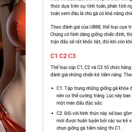
thức dựa trên sự tính toán, phân tích ng
toán xem đâu là chú gà có khả năng chi
Theo đánh giá của U888, thể loại cựa t
Chúng có hình dáng giống chiếc đinh, t
trận đấu sẽ rất khốc liệt, đôi khi còn kh
C1 C2 C3
Thể loại cúp C1, C2 và C3 tổ chức hằng
đánh giá những chiến kê tiềm năng. Theo
C1: Tập trung những giống gà khỏe đa
nên cơ thể cường tráng. Lúc này ban 
một màn đấu đặc sắc.
C2: Đối với hình thức này sẽ bao gồm
mới được huấn luyện bởi các sư kê và
chọn giống gà tiềm năng thi C1.