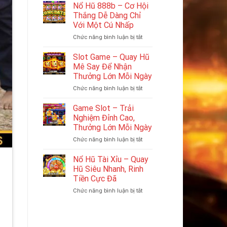
Gà
Cược
Nổ Hũ 888b – Cơ Hội
Mộc
Xanh
Thắng Dễ Dàng Chỉ
Bài
Chín
Với Một Cú Nhấp
–
Đầy
ở
Chức năng bình luận bị tắt
Tổng
Hấp
Nổ
Hợp
Dẫn
Hũ
Trận
Slot Game – Quay Hũ
888b
Đấu
Mê Say Để Nhận
–
Đỉnh
Thưởng Lớn Mỗi Ngày
Cơ
Cao
ở
Chức năng bình luận bị tắt
Hội
Cho
Slot
Thắng
Người
Game
Dễ
Chơi
Game Slot – Trải
–
Dàng
Nghiệm Đỉnh Cao,
Quay
Chỉ
Thưởng Lớn Mỗi Ngày
Hũ
Với
ở
Chức năng bình luận bị tắt
Mê
Một
Game
Say
Cú
Slot
Để
Nhấp
Nổ Hũ Tài Xỉu – Quay
–
Nhận
Hũ Siêu Nhanh, Rinh
Trải
Thưởng
Tiền Cực Đã
Nghiệm
Lớn
ở
Chức năng bình luận bị tắt
Đỉnh
Mỗi
Nổ
Cao,
Ngày
Hũ
Thưởng
Tài
Lớn
Xỉu
Mỗi