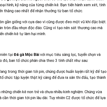
oại hình, kỹ năng của từng chiến kê. Bạn tiến hành xem xét, tính
ến thắng cao nhất để nhận thưởng từ ban tổ chức.
ròn gần giống với cựa dao vì cũng được đeo một vũ khí đặc biệt.
hân tròn đầu nhọn độc đáo. Cũng vì tạo nên sát thương cao mà
iến chiến kê tự làm hại mình.
 niên tại
Đá gà Mộc Bài
với mục tiêu sàng lọc, tuyển chọn và
 đó, ban tổ chức phân chia theo 3 tính chất như sau:
ng trong thời gian tới pin, chúng được huấn luyện rất kỹ để tạo
tổ chức tập luyện thật kỹ càng để đưa ra sân thi đấu, tạo thành
 những chiến kê non trẻ và chưa nhiều kinh nghiệm. Chúng vừa
 cần thời gian tới pin lâu dài. Tuy nhiên C2 được tổ chức để lựa