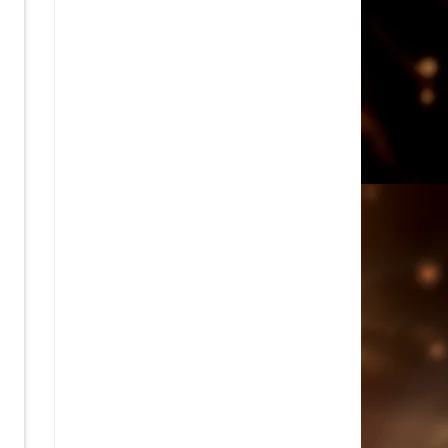
–
Ngày
Quay
Hũ
Siêu
Nhanh,
Rinh
Tiền
Cực
Đã