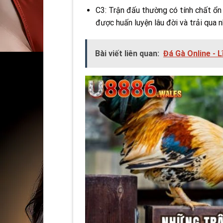
C3: Trận đấu thường có tính chất ổn
được huấn luyện lâu đời và trải qua 
Bài viết liên quan:
Đá Gà Online - 