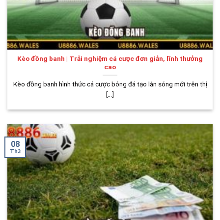
Kèo đồng banh | Trải nghiệm cá cược đơn giản, lĩnh thưởng
cao
Kèo đồng banh hình thức cá cược bóng đá tạo làn sóng mới trên thị
[...]
08
Th3