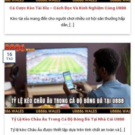
Cá Cược Kèo Tài Xỉu – Cách Đọc Và Kinh Nghiệm Cùng U888
Kèo tài xỉu mang đến cho người chơi nhiều cơ hội săn thưởng hấp
dẫn, [...]
16
Th3
Tỷ Lệ Kèo Châu Âu Trong Cá Độ Bóng Đá Tại Nhà Cái U888
Tỷ lệ kèo Châu Âu được thiết lập dựa trên tính chất an toàn và [...]