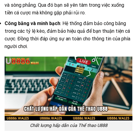
và sòng phẳng. Qua đó bạn sẽ yên tâm trong việc xuống
tiền cá cược mà không gặp phải rủi ro.
Công bằng và minh bạch
: Hệ thống đảm bảo công bằng
trong các tỷ lệ kèo, đảm bảo hiệu quả để bạn thuận tiện cá
cược. Đồng thời đáp ứng sự an toàn cho thông tin của phía
người chơi.
Chất lượng hấp dẫn của Thể thao U888