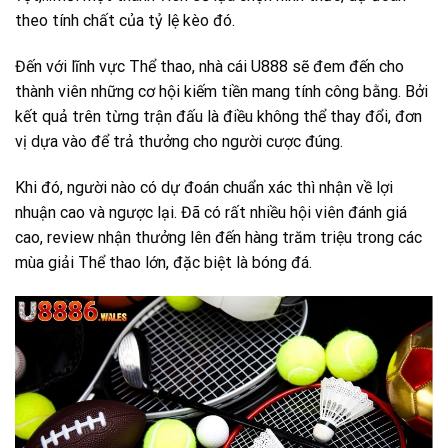
theo tính chất của tỷ lệ kèo đó.
Đến với lĩnh vực Thể thao, nhà cái U888 sẽ đem đến cho
thành viên những cơ hội kiếm tiền mang tính công bằng. Bởi
kết quả trên từng trận đấu là điều không thể thay đổi, đơn
vị dựa vào để trả thưởng cho người cược đúng.
Khi đó, người nào có dự đoán chuẩn xác thì nhận về lợi
nhuận cao và ngược lại. Đã có rất nhiều hội viên đánh giá
cao, review nhận thưởng lên đến hàng trăm triệu trong các
mùa giải Thể thao lớn, đặc biệt là bóng đá.