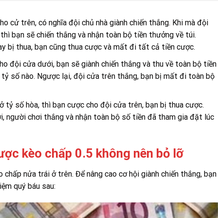
o cử trên, có nghĩa đội chủ nhà giành chiến thắng. Khi mà đội
 thì bạn sẽ chiến thắng và nhận toàn bộ tiền thưởng về túi.
y bị thua, bạn cũng thua cược và mất đi tất cả tiền cược.
o đội cửa dưới, bạn sẽ giành chiến thắng và thu về toàn bộ tiền
 tỷ số nào. Ngược lại, đội cửa trên thắng, bạn bị mất đi toàn bộ
ở tỷ số hòa, thì bạn cược cho đội cửa trên, bạn bị thua cược.
i, người chơi thắng và nhận toàn bộ số tiền đã tham gia đặt lúc
ược kèo chấp 0.5 không nên bỏ lỡ
o chấp nửa trái ở trên. Để nâng cao cơ hội giành chiến thắng, bạn
hiệm quý báu sau: