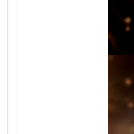
–
Ngày
Quay
Hũ
Siêu
Nhanh,
Rinh
Tiền
Cực
Đã