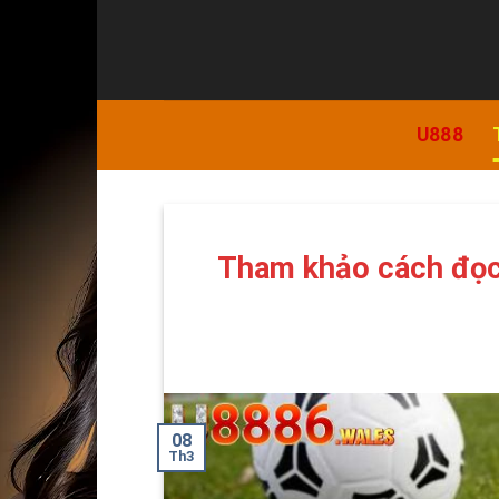
Skip
to
content
U888
Tham khảo cách đọc 
08
Th3