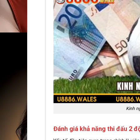
Kinh n
Đánh giá khả năng thi đấu 2 đ