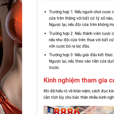
Trường hợp 1: Nếu người chơi cược ch
cửa trên thắng với bất cứ tỷ số nào,
Ngược lại, nếu đội cửa trên không ma
Trường hợp 2: Nếu thành viên cược ch
nếu như đội cửa trên thua với bất cứ
vốn cược bỏ ra lúc đầu.
Trường hợp 3: Nếu giải đấu kết thúc 
Ngược lại, nếu theo vào tiền cửa dướ
trước.
Kinh nghiệm tham gia c
Khi đã hiểu rõ về khái niệm, cách đọc kè
cần tích lũy cho bản thân nhiều kinh ng