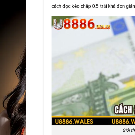
cách đọc kèo chấp 0.5 trái khá đơn giản
Giới t