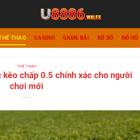
THỂ THAO
CASINO
GAME BÀI
XỔ SỐ
NỔ HŨ
THỂ THAO
kèo chấp 0.5 chính xác cho người
chơi mới